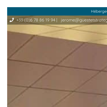
Hébergeur
+33 (0)
6 78 86 19 94
|
jerome@guestetstrate