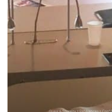
Guest & Strategy
>
Références
>
Confé