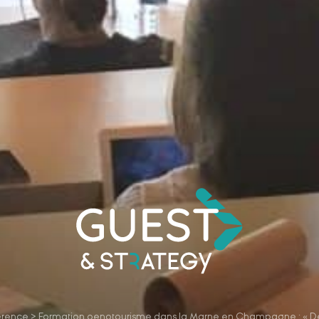
rence
>
Formation oenotourisme dans la Marne en Champagne : « Défin