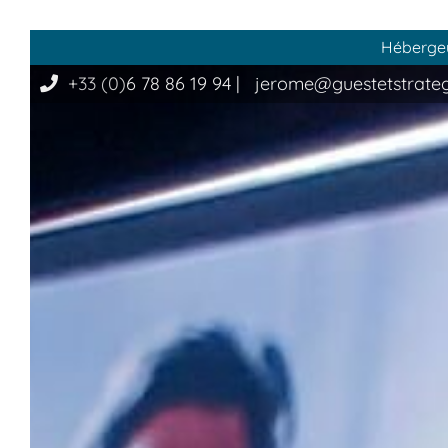
Hébergeur
+33 (0)
6 78 86 19 94
|
jerome@guestetstrate