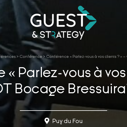
férences
>
Conférence
>
Conférence « Parlez-vous à vos clients ? » 
« Parlez-vous à vos c
T Bocage Bressuira
Puy du Fou