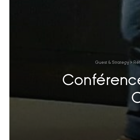
Guest & Strategy
>
Ré
Conférence 
O