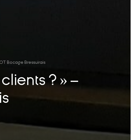
– OT Bocage Bressuirais
lients ? » –
is