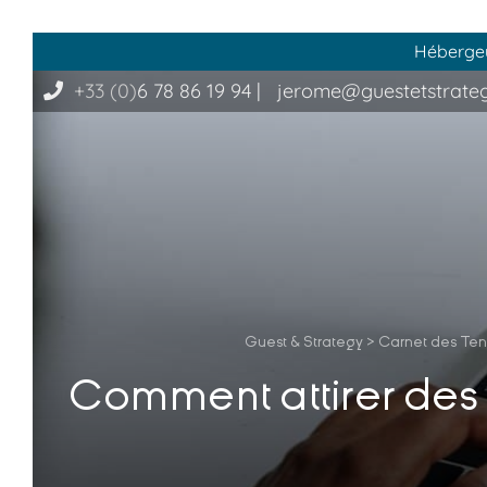
Hébergeur
+33 (0)
6 78 86 19 94
|
jerome@guestetstrate
Guest & Strategy
>
Carnet des Te
Comment attirer des 