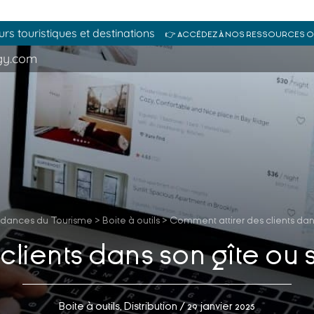
s touristiques et destinations
👉 ACCÉDEZ À NOS RESSOURCES 
gy.com
ndances du Tourisme
>
Boite à outils
>
Comment attirer des clients dan
clients dans son gîte ou
Boite à outils
,
Distribution
/ 29 janvier 2025