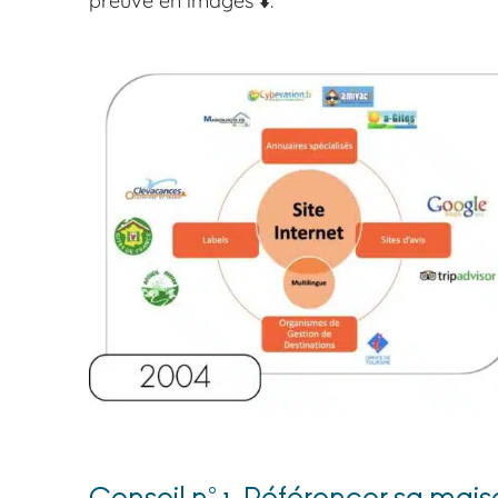
preuve en images ⬇️.
Conseil n° 1. Référencer sa mais