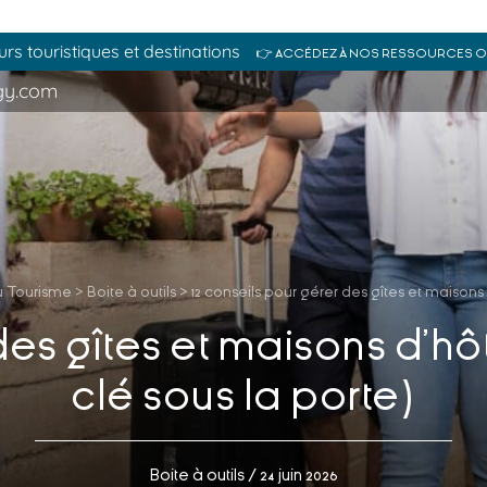
s touristiques et destinations
👉 ACCÉDEZ À NOS RESSOURCES 
gy.com
u Tourisme
>
Boite à outils
>
12 conseils pour gérer des gîtes et maisons 
des gîtes et maisons d’hô
clé sous la porte)
Boite à outils
/ 24 juin 2026