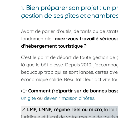
1. Bien préparer son projet : un
gestion de ses gîtes et chambres
Avant de parler d’outils, de tarifs ou de stra
fondamentale :
avez-vous travaillé sérieus
d’hébergement touristique ?
C’est le point de départ de toute gestion de 
là que le bât blesse. Depuis 2010, j’accompa
beaucoup trop qui se sont lancés, certes av
économique solide. Résultat : leur activité t
👉
Comment (re)partir sur de bonnes base
un gîte
ou
devenir maison d’hôtes
.
📌
LMP, LMNP, régime réel ou micro
, la lo
juridique et fiscal de votre meublé de touri