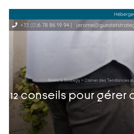
Hébergeur
+33 (0)
6 78 86 19 94
|
jerome@guestetstrate
Guest & Strategy
>
Carnet des Tendances d
12 conseils pour gérer 